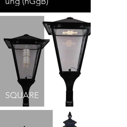
ung (nGgB)
SQUARE