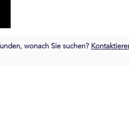
funden, wonach Sie suchen?
Kontaktiere
e.K.
ch
|
Busch Polska
© Copyright 2025 by Günte