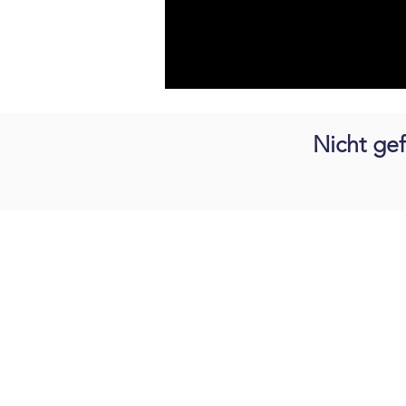
Zubehör
Nicht ge
Günter Busch Elektromontage & Handel 
Dresdener Str. 81 D
09326 Geringswalde
info@iv-busch.de
|
037382 830 0
Impressum
|
Datenschutz
|
AGB
|
IV Bus