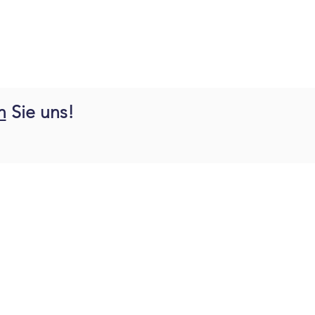
n
Sie uns!
r Busch Elektromontage & Handel e.K.