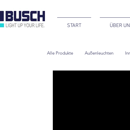
START
ÜBER U
Alle Produkte
Außenleuchten
In