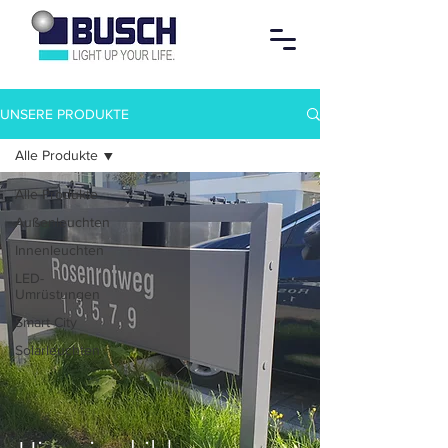
UNSERE PRODUKTE
Alle Produkte
Alle Produkte
Außenleuchten
Innenleuchten
LED-
Umrüstungen
Smart City
Solarleuchten