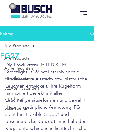
Beitrag
Alle Produkte
FG27
Alle Produkte
Die Produktfamilie LEDiKIT® 
Außenleuchten
Streetlight FG27 hat Laternix speziell 
Innenleuchten
für dekorative Altstadt- bzw. historische 
Leuchten entwickelt. Ihre Kugelform 
LED-Umrüstungen
harmoniert perfekt mit allen 
Smart City
Leuchtengehäuseformen und bewahrt 
deren ursprüngliche Anmutung. FG 
Solarleuchten
steht für „Flexible Globe“ und 
beschreibt das Konzept, innerhalb der 
Kugel unterschiedliche lichttechnische 