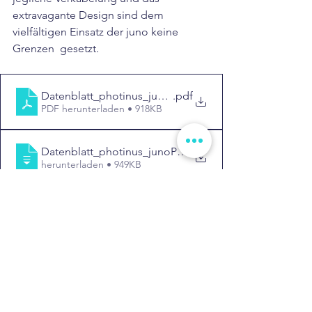
extravagante Design sind dem 
vielfältigen Einsatz der juno keine 
Grenzen  gesetzt.
Datenblatt_photinus_juno_V1_2021_web
.pdf
PDF herunterladen • 918KB
Datenblatt_photinus_junoPLUS_V1_2021_web
.
herunterladen • 949KB
Gehwege
Orte ohne Stromversorgung
Innovativ
Modern
Solarleuchte
Hotelanlagen
Solarleuchten
Außenleuchten