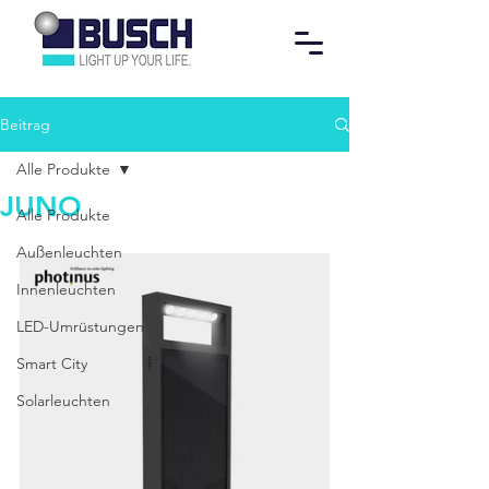
Beitrag
Alle Produkte
JUNO
Alle Produkte
Außenleuchten
Innenleuchten
LED-Umrüstungen
Smart City
Solarleuchten