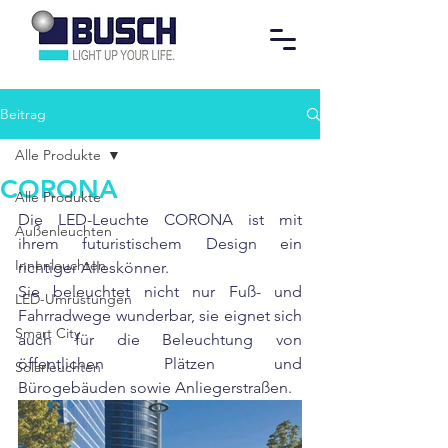
Beitrag
Alle Produkte
CORONA
Alle Produkte
Die LED-Leuchte CORONA ist mit 
Außenleuchten
ihrem futuristischem Design ein 
Innenleuchten
richtiger Alleskönner. 
Sie beleuchtet nicht nur Fuß- und 
LED-Umrüstungen
Fahrradwege wunderbar, sie eignet sich 
Smart City
auch für die Beleuchtung von 
öffentlichen Plätzen und 
Solarleuchten
Bürogebäuden sowie Anliegerstraßen.